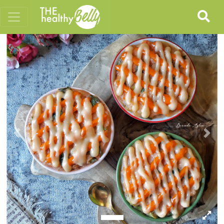
Previous
Nex