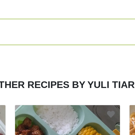
Tumis bumbu ha
masak sampai 
Masukkan kenta
Siap disajikan
Share
Print
THER RECIPES BY YULI TIAR