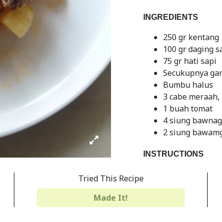
INGREDIENTS
250 gr kentang
100 gr daging s
75 gr hati sapi
Secukupnya gar
Bumbu halus
3 cabe meraah, 
1 buah tomat
4 siung bawna
2 siung bawamg
INSTRUCTIONS
Rebus daging da
Tried This Recipe
mayikan kompor
Made It!
Potong dadu da
Kentang dipoyo