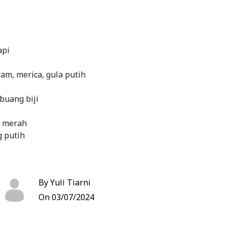
api
am, merica, gula putih
buang biji
g merah
 putih
n hati dengan metode 5: 30: 7 (rebus 5 menit,
By Yuli Tiarni
 30 menit, 7 menit nyalakan kembali)
On 03/07/2024
ging dan hati
ng dadu, kukus sampai empuk