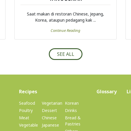
Saat makan di restoran Chinese, Jepang,
Korea, ataupun pedagang kak ...
Continue Reading
SEE ALL
(current)
Recipes
Glossary
L
Seafood
Vegetarian
Korean
Poultry
Dessert
Drinks
Meat
Chinese
Bread &
Pastries
Vegetable
Japanese