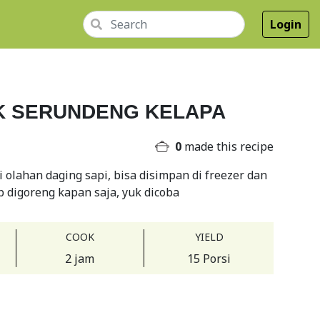
Login
K SERUNDENG KELAPA
0
made this recipe
 olahan daging sapi, bisa disimpan di freezer dan
p digoreng kapan saja, yuk dicoba
COOK
YIELD
2 jam
15 Porsi