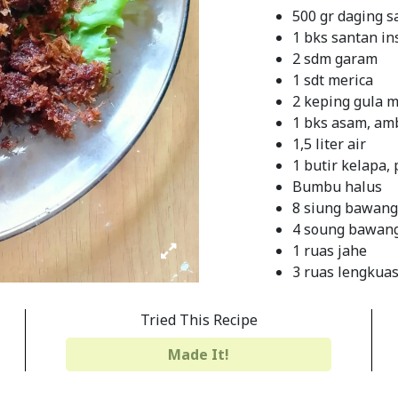
500 gr daging s
1 bks santan in
2 sdm garam
1 sdt merica
2 keping gula 
1 bks asam, amb
1,5 liter air
1 butir kelapa, 
Bumbu halus
8 siung bawan
4 soung bawang
1 ruas jahe
3 ruas lengkua
3 butir kemiri
Minyak untuk 
Tried This Recipe
Made It!
INSTRUCTIONS
Rebus daging kurang 