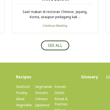
Saat makan di restoran Chinese, Jepang,
Korea, ataupun pedagang kak ...
Continue Reading
SEE ALL
(current)
Recipes
Glossary
L
Seafood
Vegetarian
Korean
Poultry
Dessert
Drinks
Meat
Chinese
Bread &
Pastries
Vegetable
Japanese