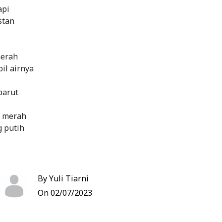
api
stan
merah
il airnya
parut
g merah
 putih
s
menumis dan menggoreng
By Yuli Tiarni
On 02/07/2023
lebih 30 menit, buang airnya