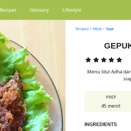
(current)
Recipes
Glossary
Lifestyle
Recipes
>
Meat
>
Sapi
GEPU
Menu Idul Adha dari
sia
PREP
45 menit
Next
INGREDIENTS