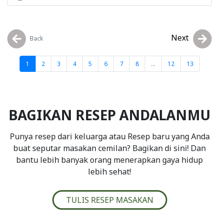
Next
Back
1
2
3
4
5
6
7
8
...
12
13
BAGIKAN RESEP ANDALANMU
Punya resep dari keluarga atau Resep baru yang Anda
buat seputar masakan cemilan? Bagikan di sini! Dan
bantu lebih banyak orang menerapkan gaya hidup
lebih sehat!
TULIS RESEP MASAKAN