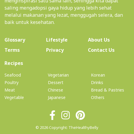
menginspirasi satu sama lain, sehingga kita dapat
saling mengadopsi gaya hidup yang lebih sehat
melalui makanan yang lezat, menggugah selera, dan
baik untuk kesehatan.
(current)
Glossary
Lifestyle
About Us
Terms
Privacy
Contact Us
(current)
Recipes
Seafood
Vegetarian
Korean
Poultry
Dessert
Drinks
Meat
Chinese
Bread & Pastries
Vegetable
Japanese
Others
© 2026 Copyright: TheHealthyBelly