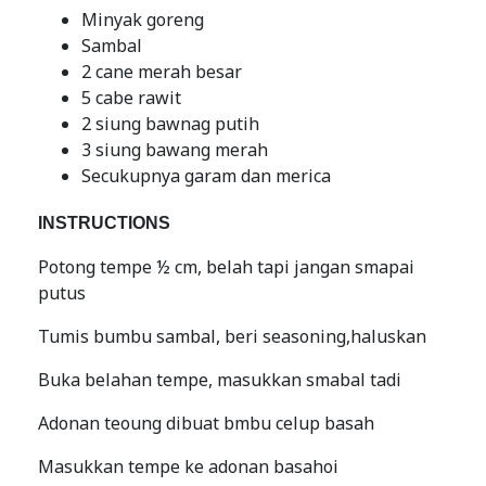
Minyak goreng
Sambal
2 cane merah besar
5 cabe rawit
2 siung bawnag putih
3 siung bawang merah
Secukupnya garam dan merica
INSTRUCTIONS
Potong tempe ½ cm, belah tapi jangan smapai
putus
Tumis bumbu sambal, beri seasoning,haluskan
Buka belahan tempe, masukkan smabal tadi
Adonan teoung dibuat bmbu celup basah
Masukkan tempe ke adonan basahoi