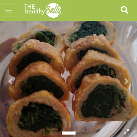
Previous
Nex