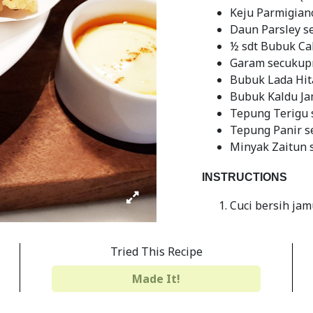
Keju Parmigian
Daun Parsley s
½ sdt Bubuk Ca
Garam secukup
Bubuk Lada Hi
Bubuk Kaldu J
Tepung Terigu
Tepung Panir 
Minyak Zaitun 
INSTRUCTIONS
Cuci bersih jam
Setelah jamur p
teksturnya lem
Tried This Recipe
memanjang jamu
Made It!
Siapkan mangk
keju Parmigian