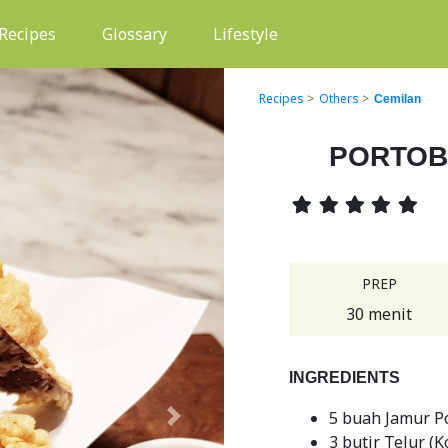
(current)
Recipes
Glossary
Lifestyle
Recipes
>
Others
>
Cemilan
PORTOB
PREP
30 menit
INGREDIENTS
5 buah Jamur P
Next
3 butir Telur (K