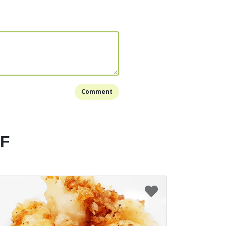
mur, tepung terigu dan tepung panir. Aduk semua
k secukupnya di wajan.
 sudah cukup panas, celupkan jamur ke dalam
h dikocok lepas lalu taburi dengan campuran
ah dibuat.
 ke dalam wajan dan goreng hingga matang dan
Comment
ah menjadi emas kecoklatan. Lakukan hingga
tobello terpakai hingga habis.
 matikan kompornya, angkat dan tiris dengan tisu
EF
nnya, tata portobello mushroom fries di atas
 berikan daun parsley yang sudah dihaluskan
at, portobello mushroom fries dapat disajikan
cy tomato.