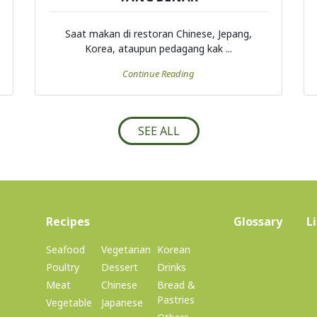
Saat makan di restoran Chinese, Jepang,
Korea, ataupun pedagang kak ...
Continue Reading
SEE ALL
(current)
Recipes
Glossary
L
Seafood
Vegetarian
Korean
Poultry
Dessert
Drinks
Meat
Chinese
Bread &
Pastries
Vegetable
Japanese