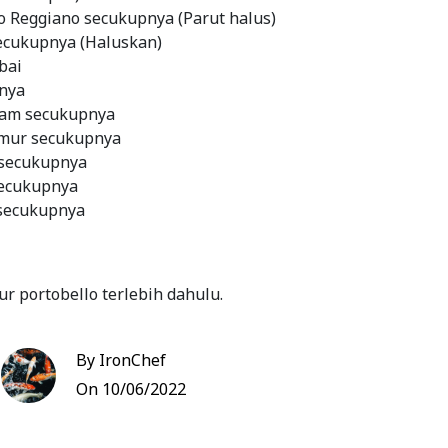
o Reggiano secukupnya (Parut halus)
ecukupnya (Haluskan)
bai
nya
tam secukupnya
amur secukupnya
 secukupnya
secukupnya
secukupnya
ur portobello terlebih dahulu.
ortobello sudah bersih, kukus sebentar hingga
but, namun tidak lembek. Kemudian, potong
By IronChef
r portobello dan sisihkan.
On 10/06/2022
ok untuk membuat campuran tepung. Masukkan
o Reggiano, bubuk cabai, garam, bubuk lada hitam,