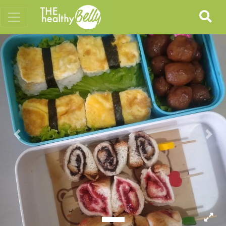
Previous
Nex