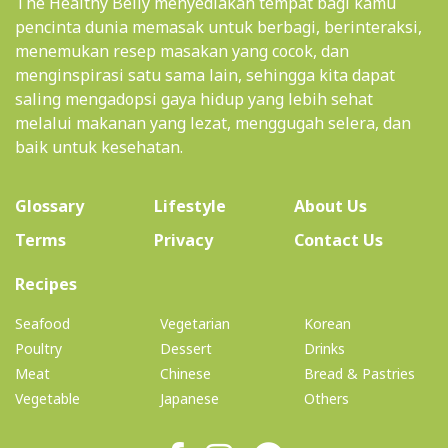
The Healthy Belly menyediakan tempat bagi kamu
pencinta dunia memasak untuk berbagi, berinteraksi,
menemukan resep masakan yang cocok, dan
menginspirasi satu sama lain, sehingga kita dapat
saling mengadopsi gaya hidup yang lebih sehat
melalui makanan yang lezat, menggugah selera, dan
baik untuk kesehatan.
(current)
Glossary
Lifestyle
About Us
Terms
Privacy
Contact Us
(current)
Recipes
Seafood
Vegetarian
Korean
Poultry
Dessert
Drinks
Meat
Chinese
Bread & Pastries
Vegetable
Japanese
Others