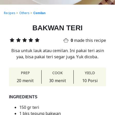
Recipes
>
Others
>
Cemilan
BAKWAN TERI
0
made this recipe
Bisa untuk lauk atau cemilan. Ini pakai teri asin
yaa, bisa pakai teri segar juga. Yuk dicoba..
PREP
COOK
YIELD
20 menit
30 menit
10 Porsi
INGREDIENTS
150 gr teri
1 bks tepung bakwan