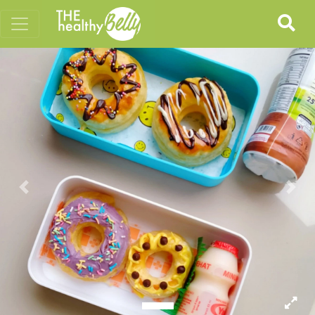
Previous
Nex