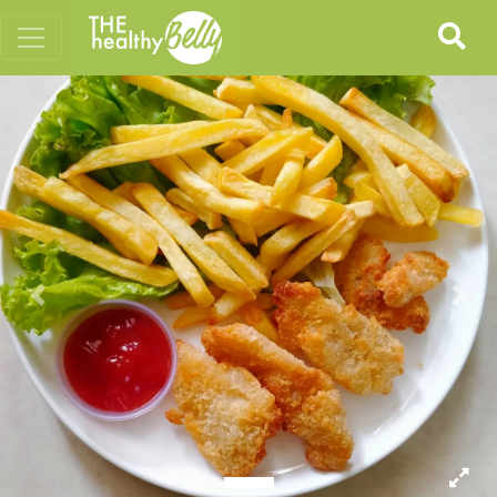
Previous
Nex