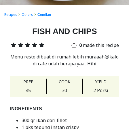
Recipes
>
Others
>
Cemilan
FISH AND CHIPS
0
made this recipe
Menu resto dibuat di rumah lebih muraaah😍kalo
di cafe udah berapa yaa.. Hihi
PREP
COOK
YIELD
45
30
2 Porsi
INGREDIENTS
300 gr ikan dori fillet
1 bks tepung instan crispy