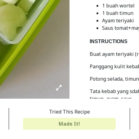
1 buah wortel
1 buah timun
Ayam teriyaki
Saus tomat+ma
INSTRUCTIONS
Buat ayam teriyaki (
Panggang kulit keba
Potong selada, timun
Tata kebab yang sdah
timun, ayam, saus
Gulung kebab pinggir
Tried This Recipe
Potong dan siap dib
Made It!
Share
Print