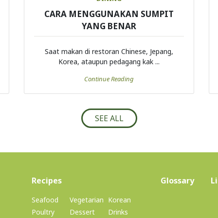
CARA MENGGUNAKAN SUMPIT
YANG BENAR
Saat makan di restoran Chinese, Jepang,
Korea, ataupun pedagang kak ...
Continue Reading
SEE ALL
(current)
Recipes
Glossary
L
Seafood
Vegetarian
Korean
Poultry
Dessert
Drinks