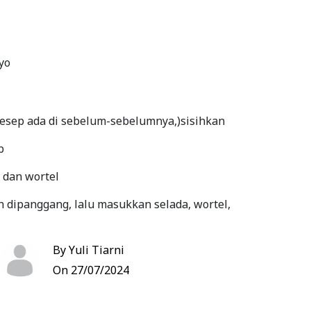
yo
resep ada di sebelum-sebelumnya,)sisihkan
b
 dan wortel
 dipanggang, lalu masukkan selada, wortel,
nyablipat agar isian tidak tumpah
By Yuli Tiarni
On 27/07/2024
awa bekal
Bookmark