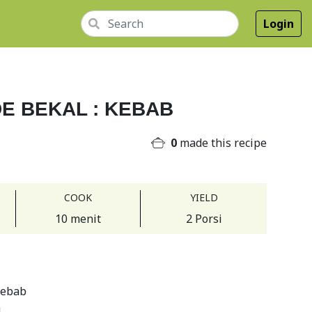
Login
DE BEKAL : KEBAB
0
made this recipe
COOK
YIELD
10 menit
2 Porsi
kebab
a