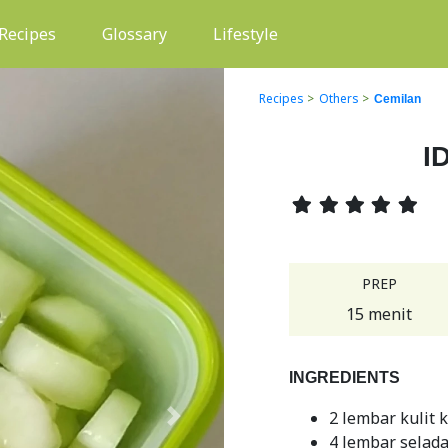
(current)
Recipes
Glossary
Lifestyle
Recipes
>
Others
>
Cemilan
I
PREP
15 menit
INGREDIENTS
2 lembar kulit 
Next
4 lembar selad