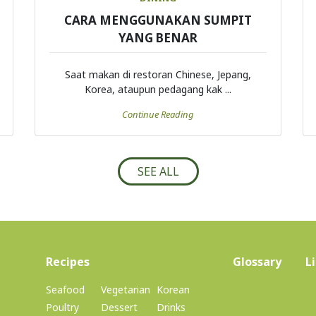
CARA MENGGUNAKAN SUMPIT
YANG BENAR
Saat makan di restoran Chinese, Jepang,
Korea, ataupun pedagang kak ...
Continue Reading
SEE ALL
(current)
Recipes
Glossary
L
Seafood
Vegetarian
Korean
Poultry
Dessert
Drinks