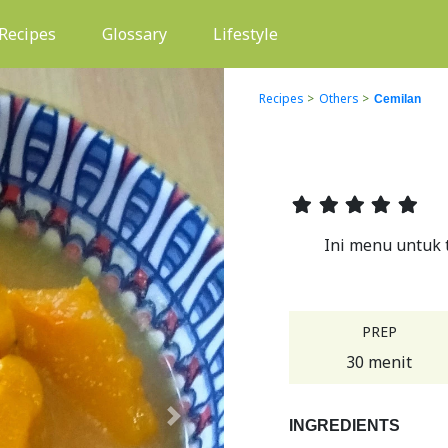
(current)
Recipes
Glossary
Lifestyle
Recipes
>
Others
>
Cemilan
Ini menu untuk t
PREP
30 menit
Next
INGREDIENTS