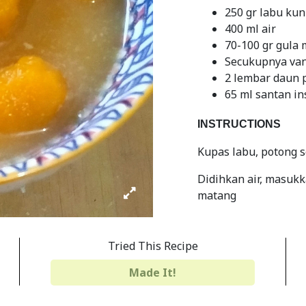
250 gr labu kun
400 ml air
70-100 gr gula
Secukupnya van
2 lembar daun 
65 ml santan in
INSTRUCTIONS
Kupas labu, potong s
Didihkan air, masuk
matang
Lalu masukkan gula, 
Tried This Recipe
Koreksi rasa
Made It!
Siap disajikan