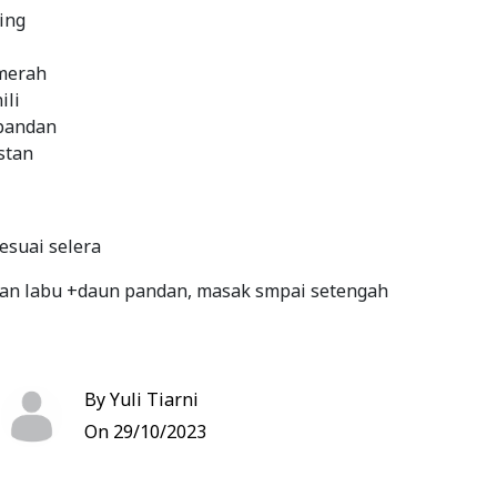
ing
 merah
ili
pandan
stan
esuai selera
kan labu +daun pandan, masak smpai setengah
dan vanili
By Yuli Tiarni
On 29/10/2023