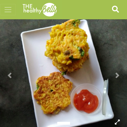
Previous
Nex