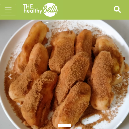
Previous
Nex