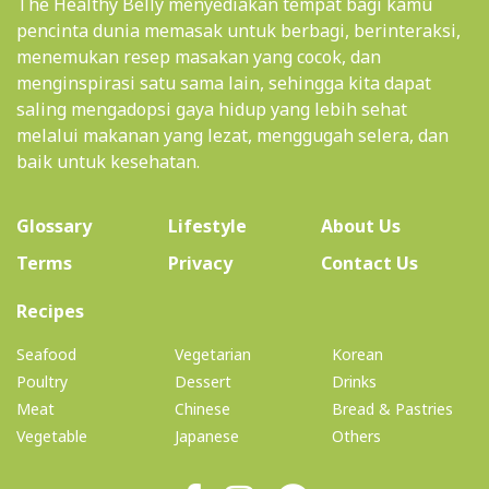
The Healthy Belly menyediakan tempat bagi kamu
pencinta dunia memasak untuk berbagi, berinteraksi,
menemukan resep masakan yang cocok, dan
menginspirasi satu sama lain, sehingga kita dapat
saling mengadopsi gaya hidup yang lebih sehat
melalui makanan yang lezat, menggugah selera, dan
baik untuk kesehatan.
(current)
Glossary
Lifestyle
About Us
Terms
Privacy
Contact Us
(current)
Recipes
Seafood
Vegetarian
Korean
Poultry
Dessert
Drinks
Meat
Chinese
Bread & Pastries
Vegetable
Japanese
Others