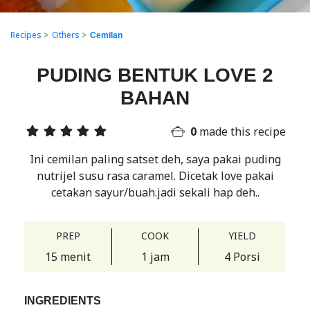
Recipes
>
Others
>
Cemilan
PUDING BENTUK LOVE 2
BAHAN
0
made this recipe
Ini cemilan paling satset deh, saya pakai puding
nutrijel susu rasa caramel. Dicetak love pakai
cetakan sayur/buah.jadi sekali hap deh..
PREP
COOK
YIELD
15 menit
1 jam
4 Porsi
INGREDIENTS