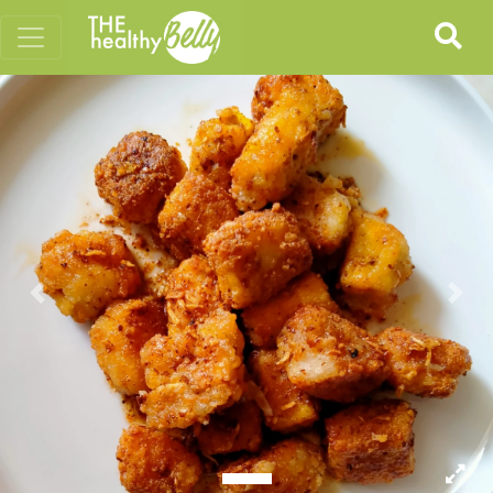
Previous
Nex