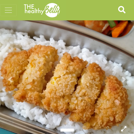
Previous
Nex