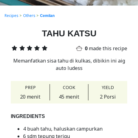
Recipes
>
Others
>
Cemilan
TAHU KATSU
0
made this recipe
Memanfatkan sisa tahu di kulkas, dibikin ini aig
auto ludess
PREP
COOK
YIELD
20 menit
45 menit
2 Porsi
INGREDIENTS
4 buah tahu, haluskan campurkan
6 sdm tepung terigu