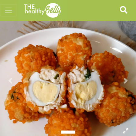
Previous
Nex