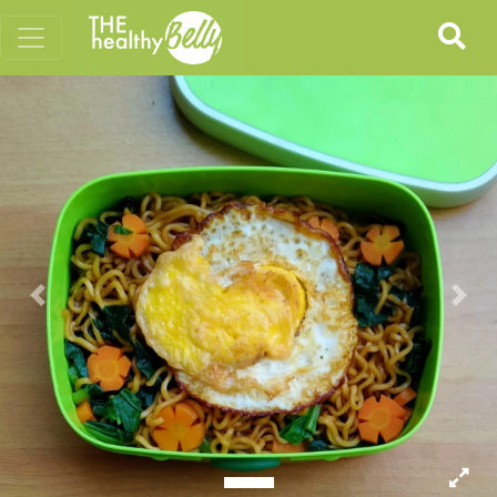
Previous
Nex