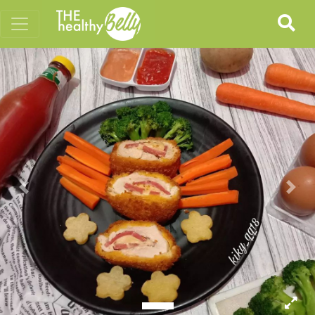
Previous
Nex