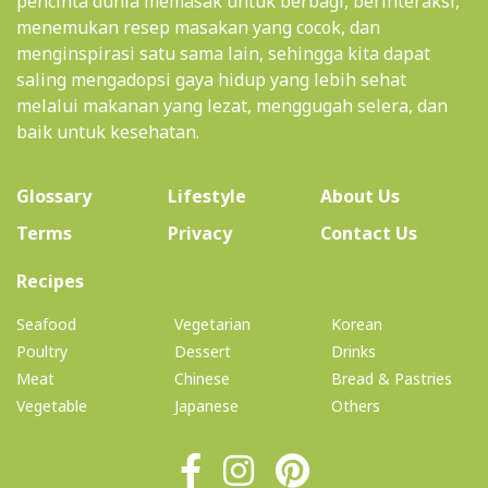
pencinta dunia memasak untuk berbagi, berinteraksi,
menemukan resep masakan yang cocok, dan
menginspirasi satu sama lain, sehingga kita dapat
saling mengadopsi gaya hidup yang lebih sehat
melalui makanan yang lezat, menggugah selera, dan
baik untuk kesehatan.
(current)
Glossary
Lifestyle
About Us
Terms
Privacy
Contact Us
(current)
Recipes
Seafood
Vegetarian
Korean
Poultry
Dessert
Drinks
Meat
Chinese
Bread & Pastries
Vegetable
Japanese
Others