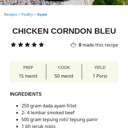
Recipes
>
Poultry
>
Ayam
CHICKEN CORNDON BLEU
0
made this recipe
PREP
COOK
YIELD
15 menit
50 menit
1 Porsi
INGREDIENTS
250 gram dada ayam fillet
2- 4 lembar smoked beef
500 gram tepung roti/ tepung panir
1 bh jeruk nipis