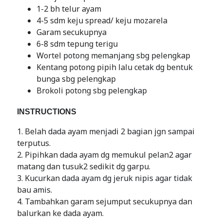
1-2 bh telur ayam
4-5 sdm keju spread/ keju mozarela
Garam secukupnya
6-8 sdm tepung terigu
Wortel potong memanjang sbg pelengkap
Kentang potong pipih lalu cetak dg bentuk
bunga sbg pelengkap
Brokoli potong sbg pelengkap
INSTRUCTIONS
1. Belah dada ayam menjadi 2 bagian jgn sampai
terputus.
2. Pipihkan dada ayam dg memukul pelan2 agar
matang dan tusuk2 sedikit dg garpu.
3. Kucurkan dada ayam dg jeruk nipis agar tidak
bau amis.
4. Tambahkan garam sejumput secukupnya dan
balurkan ke dada ayam.