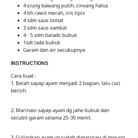
4 siung bawang putih, cinvang halus
4 bh rawit merah, iris tipis
4 sdm saus tomat
3 sdm saus sambal
4 - 5 sdm balado bubuk
1sdt lada bubuk
Garam dan air secukupnya
INSTRUCTIONS
Cara buat :
1. Belah sayap ayam menjadi 2 bagian, lalu cuci
bersih.
2. Marinasi sayap ayam dg jahe bubuk dan
secubit garam selama 25-30 menit.
3. Gulingkan ayam yg sudah dimarinasi di tepung