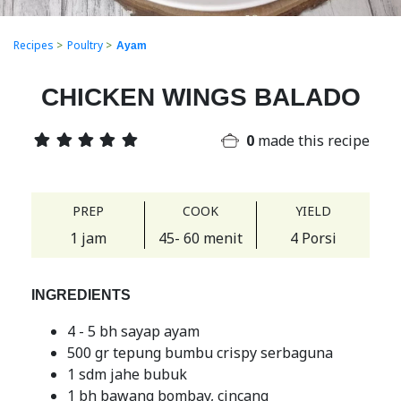
Recipes
>
Poultry
>
Ayam
CHICKEN WINGS BALADO
0
made this recipe
PREP
COOK
YIELD
1 jam
45- 60 menit
4 Porsi
INGREDIENTS
4 - 5 bh sayap ayam
500 gr tepung bumbu crispy serbaguna
1 sdm jahe bubuk
1 bh bawang bombay, cincang