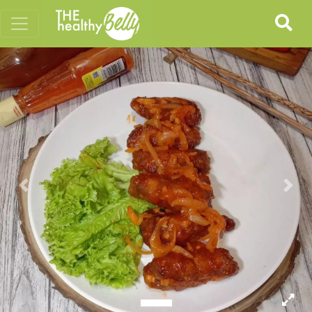
Previous
Nex