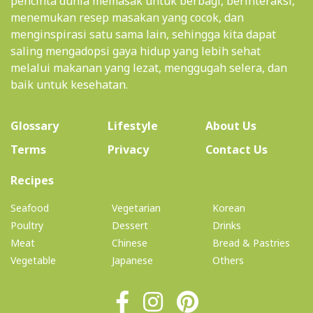
pencinta dunia memasak untuk berbagi, berinteraksi,
menemukan resep masakan yang cocok, dan
menginspirasi satu sama lain, sehingga kita dapat
saling mengadopsi gaya hidup yang lebih sehat
melalui makanan yang lezat, menggugah selera, dan
baik untuk kesehatan.
(current)
Glossary
Lifestyle
About Us
Terms
Privacy
Contact Us
(current)
Recipes
Seafood
Vegetarian
Korean
Poultry
Dessert
Drinks
Meat
Chinese
Bread & Pastries
Vegetable
Japanese
Others