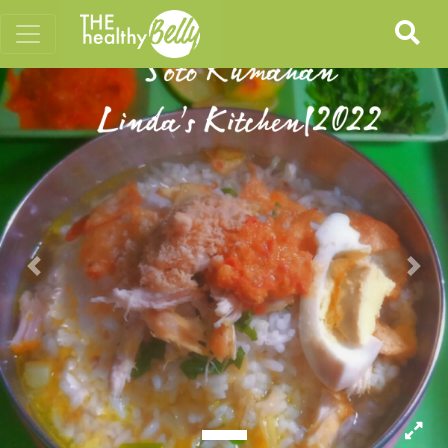
Previous
Nex