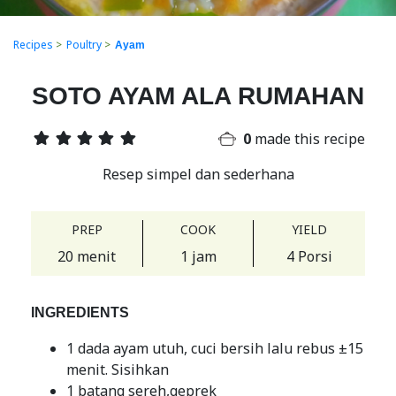
Recipes
>
Poultry
>
Ayam
SOTO AYAM ALA RUMAHAN
0
made this recipe
Resep simpel dan sederhana
PREP
COOK
YIELD
20 menit
1 jam
4 Porsi
INGREDIENTS
1 dada ayam utuh, cuci bersih lalu rebus ±15
menit. Sisihkan
1 batang sereh,geprek