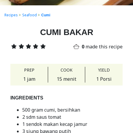
Recipes
>
Seafood
>
Cumi
CUMI BAKAR
0
made this recipe
PREP
COOK
YIELD
1 jam
15 menit
1 Porsi
INGREDIENTS
500 gram cumi, bersihkan
2 sdm saus tomat
1 sendok makan kecap jamur
3 siung bawang putih