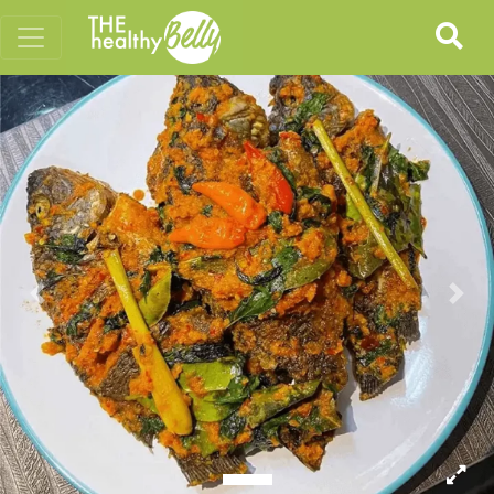
Previous
Nex