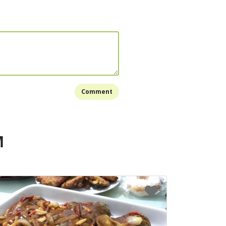
la dll. tes rasa
Bookmark
Comment
M