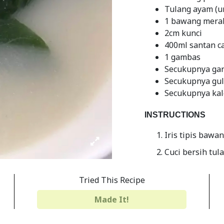
Tulang ayam (u
1 bawang mera
2cm kunci
400ml santan ca
1 gambas
Secukupnya ga
Secukupnya gu
Secukupnya kal
INSTRUCTIONS
Iris tipis bawa
Cuci bersih tul
Cuci bersih bay
Tried This Recipe
sudah keluar, 
Apabila bawang
Made It!
Setelah gambas