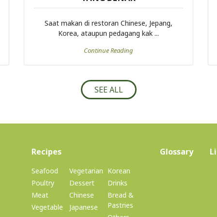
Saat makan di restoran Chinese, Jepang,
Korea, ataupun pedagang kak ...
Continue Reading
SEE ALL
(current)
Recipes
Glossary
L
Seafood
Vegetarian
Korean
Poultry
Dessert
Drinks
Meat
Chinese
Bread &
Pastries
Vegetable
Japanese