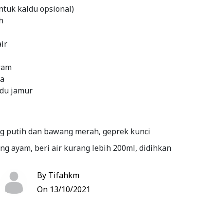
ntuk kaldu opsional)
h
ir
ram
la
du jamur
ng putih dan bawang merah, geprek kunci
ang ayam, beri air kurang lebih 200ml, didihkan
am, gambas. apabila air sudah mendidih dan kaldu
By Tifahkm
masukkan bawang putih bawang merah, kunci
On 13/10/2021
 sudah layu, masukkan gambas
 setengah matang, masukkan bayam, beri bumbu