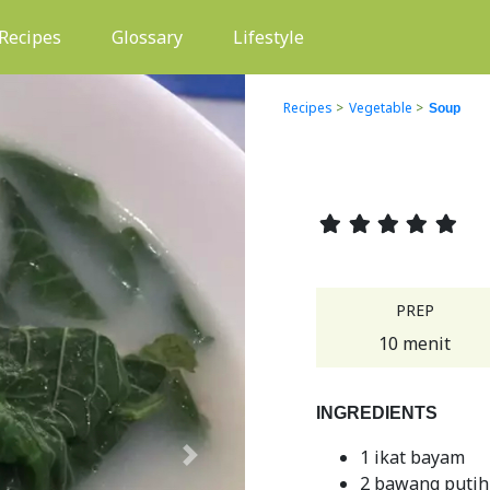
(current)
Recipes
Glossary
Lifestyle
Recipes
>
Vegetable
>
Soup
PREP
10 menit
INGREDIENTS
1 ikat bayam
Next
2 bawang putih