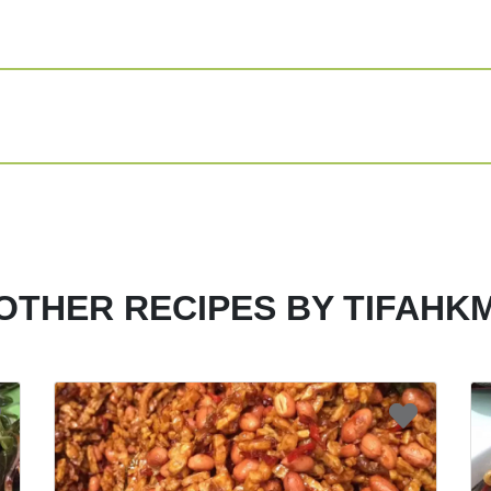
seperti garam gu
sajikan❤️
Share
Print
OTHER RECIPES BY TIFAHK