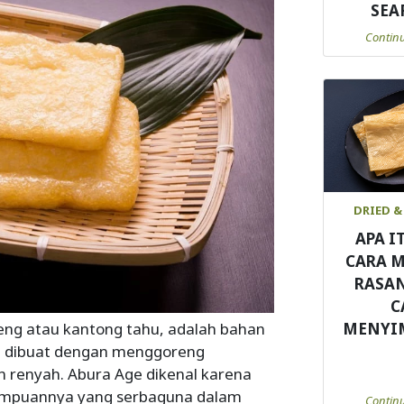
SEA
Contin
DRIED &
APA I
CARA 
RASA
C
reng atau kantong tahu, adalah bahan
MENYI
ni dibuat dengan menggoreng
n renyah. Abura Age dikenal karena
mampuannya yang serbaguna dalam
Contin