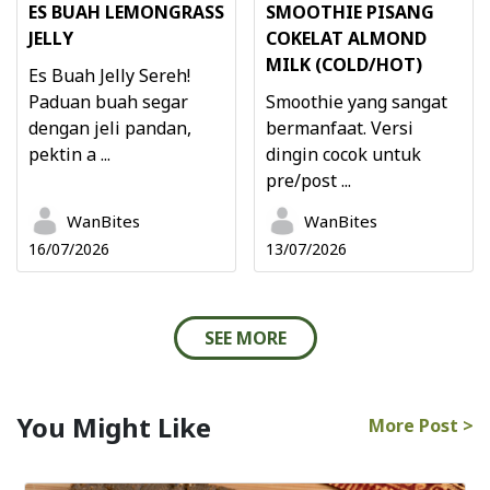
ES BUAH LEMONGRASS
SMOOTHIE PISANG
JELLY
COKELAT ALMOND
MILK (COLD/HOT)
Es Buah Jelly Sereh!
Paduan buah segar
Smoothie yang sangat
dengan jeli pandan,
bermanfaat. Versi
pektin a ...
dingin cocok untuk
pre/post ...
WanBites
WanBites
16/07/2026
13/07/2026
SEE MORE
You Might Like
More Post >