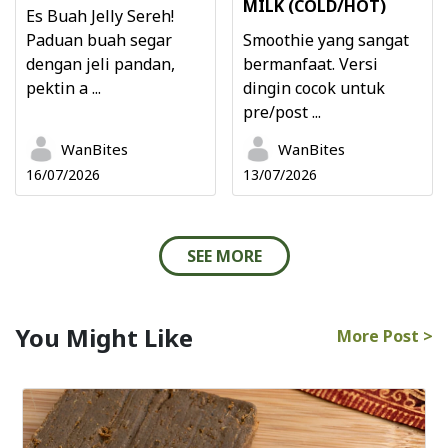
MILK (COLD/HOT)
Es Buah Jelly Sereh!
Paduan buah segar
Smoothie yang sangat
dengan jeli pandan,
bermanfaat. Versi
pektin a ...
dingin cocok untuk
pre/post ...
WanBites
WanBites
16/07/2026
13/07/2026
SEE MORE
You Might Like
More Post >