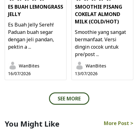
ES BUAH LEMONGRASS
SMOOTHIE PISANG
JELLY
COKELAT ALMOND
MILK (COLD/HOT)
Es Buah Jelly Sereh!
Paduan buah segar
Smoothie yang sangat
dengan jeli pandan,
bermanfaat. Versi
pektin a ...
dingin cocok untuk
pre/post ...
WanBites
WanBites
16/07/2026
13/07/2026
SEE MORE
You Might Like
More Post >