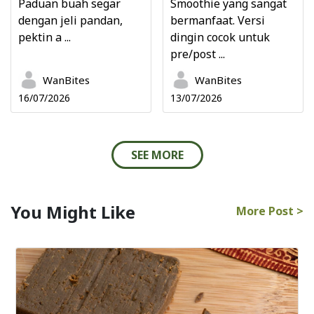
Paduan buah segar
Smoothie yang sangat
dengan jeli pandan,
bermanfaat. Versi
pektin a ...
dingin cocok untuk
pre/post ...
WanBites
WanBites
16/07/2026
13/07/2026
SEE MORE
You Might Like
More Post >