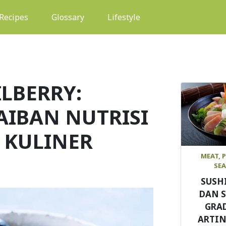
(current)
Recipes
Glossary
Lifestyle
ILBERRY:
AIBAN NUTRISI
 KULINER
MEAT, 
SE
SUSH
DAN 
GRAD
ARTIN