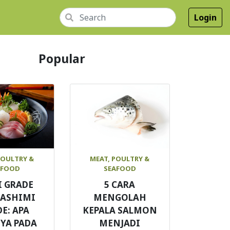
Login
Popular
POULTRY &
MEAT, POULTRY &
AFOOD
SEAFOOD
I GRADE
5 CARA
SASHIMI
MENGOLAH
E: APA
KEPALA SALMON
YA PADA
MENJADI