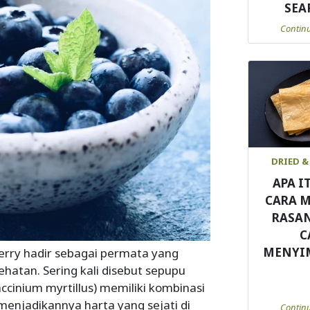
SEA
Contin
DRIED &
APA I
CARA 
RASA
C
MENYI
berry hadir sebagai permata yang
hatan. Sering kali disebut sepupu
accinium myrtillus) memiliki kombinasi
 menjadikannya harta yang sejati di
Contin