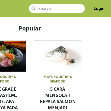
Login
Popular
POULTRY &
MEAT, POULTRY &
AFOOD
SEAFOOD
I GRADE
5 CARA
SASHIMI
MENGOLAH
E: APA
KEPALA SALMON
YA PADA
MENJADI