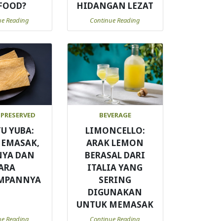
FOOD?
HIDANGAN LEZAT
ue Reading
Continue Reading
 PRESERVED
BEVERAGE
TU YUBA:
LIMONCELLO:
MEMASAK,
ARAK LEMON
NYA DAN
BERASAL DARI
ARA
ITALIA YANG
MPANNYA
SERING
DIGUNAKAN
UNTUK MEMASAK
ue Reading
Continue Reading