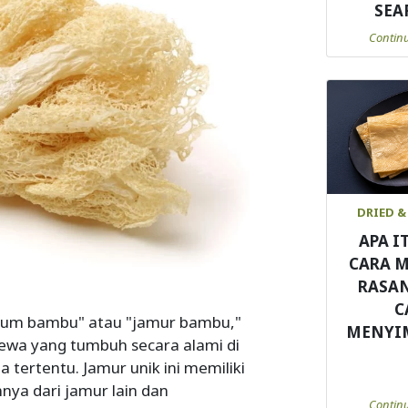
SEA
Contin
DRIED &
APA I
CARA 
RASA
C
msum bambu" atau "jamur bambu,"
MENYI
mewa yang tumbuh secara alami di
 tertentu. Jamur unik ini memiliki
ya dari jamur lain dan
Contin