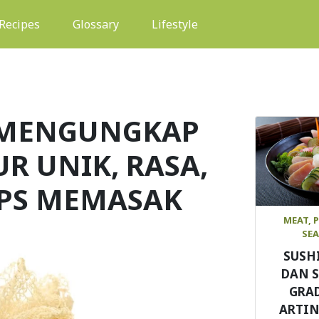
(current)
Recipes
Glossary
Lifestyle
 MENGUNGKAP
R UNIK, RASA,
IPS MEMASAK
MEAT, 
SE
SUSH
DAN 
GRAD
ARTIN