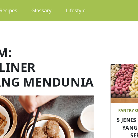
(current)
Recipes
Glossary
Lifestyle
M:
LINER
ANG MENDUNIA
PANTRY 
5 JENI
YANG
SE