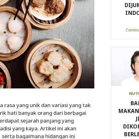
DIJU
IND
Contin
NUT
BA
ta rasa yang unik dan variasi yang tak
MAKAN
ik hati banyak orang dari berbagai
J
terdapat sejarah panjang yang
DIKO
si yang kaya. Artikel ini akan
BERL
 serta bagaimana hidangan ini