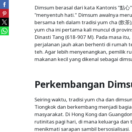
Dimsum berasal dari kata Kantonis "點心" (
"menyentuh hati." Dimsum awalnya meru
bersama teh dalam tradisi yum cha (飲茶), 
yum cha ini pertama kali muncul di provi
Dinasti Tang (618-907 M). Pada masa it
perjalanan jauh akan berhenti di rumah t
teh. Agar lebih menyenangkan, pemilik r
makanan kecil yang dikenal sebagai dims
Perkembangan Dim
Seiring waktu, tradisi yum cha dan dims
Tiongkok dan berkembang menjadi bagian
masyarakat. Di Hong Kong dan Guangdon
rutinitas pagi hari, di mana keluarga d
menikmati sarapan sambil bersosialisasi.