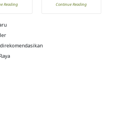
ue Reading
Continue Reading
aru
ler
 direkomendasikan
 Raya