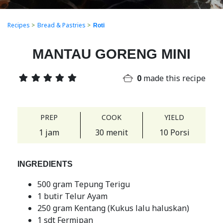
Recipes
>
Bread & Pastries
>
Roti
MANTAU GORENG MINI
0
made this recipe
PREP
COOK
YIELD
1 jam
30 menit
10 Porsi
INGREDIENTS
500 gram Tepung Terigu
1 butir Telur Ayam
250 gram Kentang (Kukus lalu haluskan)
1 sdt Fermipan