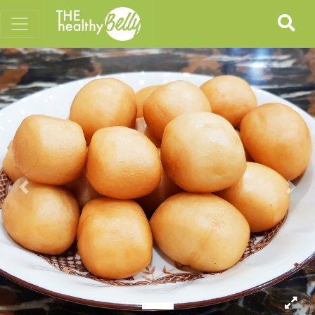
Previous
Nex