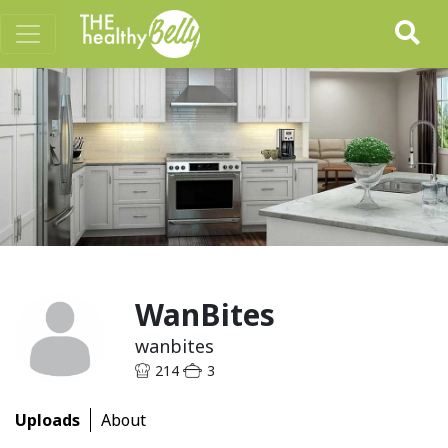
WanBites
wanbites
214
3
Uploads
About