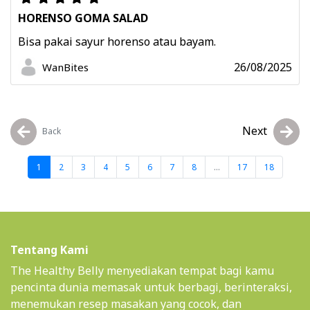
HORENSO GOMA SALAD
Bisa pakai sayur horenso atau bayam.
26/08/2025
WanBites
Next
Back
1
2
3
4
5
6
7
8
...
17
18
Tentang Kami
The Healthy Belly menyediakan tempat bagi kamu
pencinta dunia memasak untuk berbagi, berinteraksi,
menemukan resep masakan yang cocok, dan