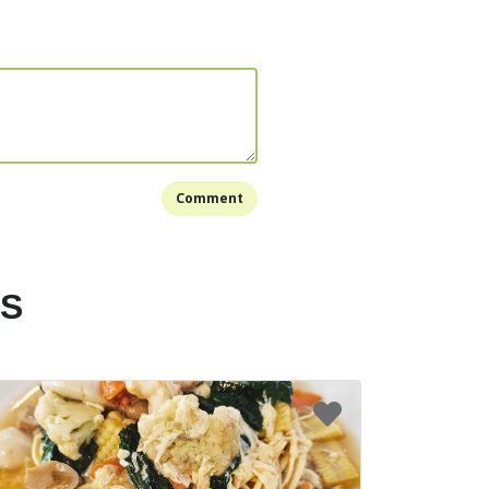
ca
 untuk masak ayam
a bersih. Buang kulit jika tidak ingin kuah
njadi 4-8 bagian dan marinasi dengan sedikit
Comment
ecap asin dan sedikit lada.
dalam panci dengan air hingga menutupi semua
ngga mendidih. Tiris ayam dan buang airnya.
ES
eng, dang gui, angco dan goji berry.
er, masukkan ayam, 1.5 liter air, ginseng, dang gui,
k selama 2 jam.
goji berry dan garam. Koreksi rasa dan sajikan.
Bookmark