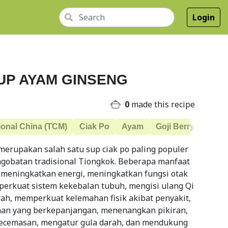
Login
UP AYAM GINSENG
0
made this recipe
ional China (TCM)
Ciak Po
Ayam
Goji Berry
Slow 
erupakan salah satu sup ciak po paling populer
gobatan tradisional Tiongkok. Beberapa manfaat
h meningkatkan energi, meningkatkan fungsi otak
perkuat sistem kekebalan tubuh, mengisi ulang Qi
ah, memperkuat kelemahan fisik akibat penyakit,
ahan yang berkepanjangan, menenangkan pikiran,
 kecemasan, mengatur gula darah, dan mendukung