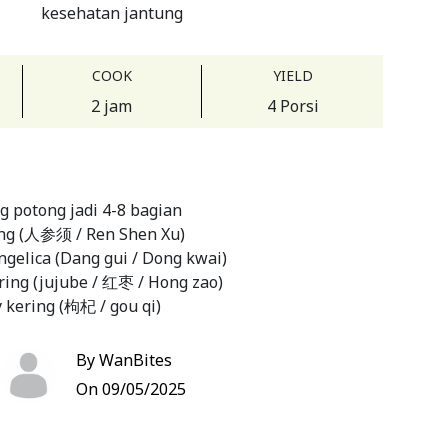
kesehatan jantung
COOK
YIELD
2 jam
4 Porsi
 potong jadi 4-8 bagian
seng (人参须 / Ren Shen Xu)
ngelica (Dang gui / Dong kwai)
ering (jujube / 红枣 / Hong zao)
y kering (枸杞 / gou qi)
ih / air kaldu ayam
m secukupnya
By WanBites
YAM:
On 09/05/2025
wijen
sin