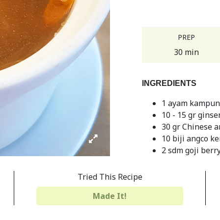
PREP
30 min
INGREDIENTS
1 ayam kampung
10 - 15 gr gin
30 gr Chinese a
10 biji angco k
2 sdm goji berr
1.5 liter air put
Gula dan Gara
Tried This Recipe
BAHAN MARINASI A
Made It!
Sedikit minyak 
Sedikit kecap a