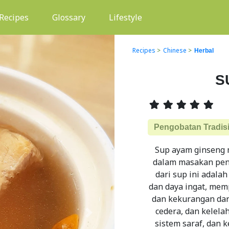
(current)
Recipes
Glossary
Lifestyle
Recipes
>
Chinese
>
Herbal
S
Pengobatan Tradis
Sup ayam ginseng m
dalam masakan pen
dari sup ini adala
dan daya ingat, mem
dan kekurangan dar
cedera, dan kelel
Next
sistem saraf, dan