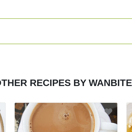
Sejumput meri
Air secukupnya
INSTRUCTIONS
Cuci ayam hingg
berminyak.
Potong ayam me
minyak wijen, k
Masukkan ayam 
ayam. Masak hi
THER RECIPES BY WANBIT
Cuci bersih gins
Dalam slow cook
angco dan masa
Lalu, masukkan 
Share
Print