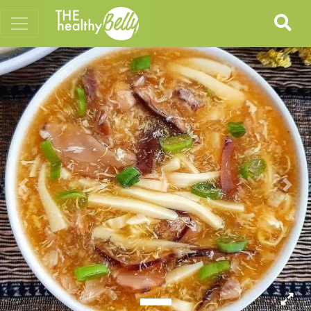
Previous
Nex