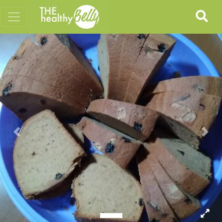
Previous
Nex