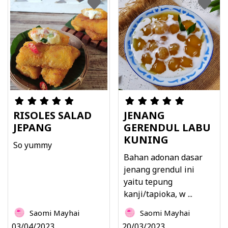
RISOLES SALAD
JENANG
JEPANG
GERENDUL LABU
KUNING
So yummy
Bahan adonan dasar
jenang grendul ini
yaitu tepung
kanji/tapioka, w ...
Saomi Mayhai
Saomi Mayhai
03/04/2023
20/03/2023