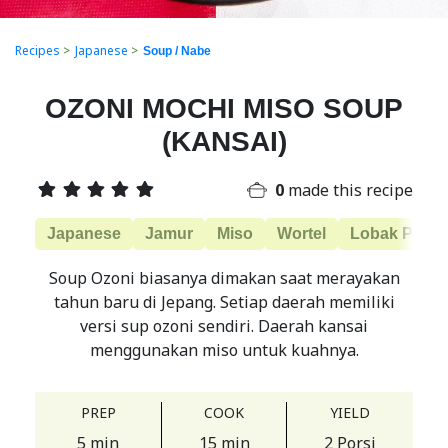
Recipes
>
Japanese
>
Soup / Nabe
OZONI MOCHI MISO SOUP
(KANSAI)
0
made this recipe
Japanese
Jamur
Miso
Wortel
Lobak Putih
Soup Ozoni biasanya dimakan saat merayakan
tahun baru di Jepang. Setiap daerah memiliki
versi sup ozoni sendiri. Daerah kansai
menggunakan miso untuk kuahnya.
PREP
COOK
YIELD
5 min
15 min
2 Porsi