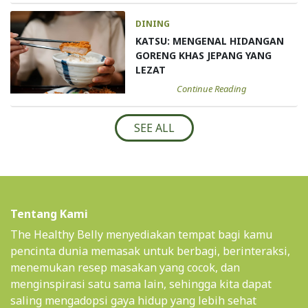
DINING
KATSU: MENGENAL HIDANGAN
GORENG KHAS JEPANG YANG
LEZAT
Continue Reading
SEE ALL
Tentang Kami
The Healthy Belly menyediakan tempat bagi kamu
pencinta dunia memasak untuk berbagi, berinteraksi,
menemukan resep masakan yang cocok, dan
menginspirasi satu sama lain, sehingga kita dapat
saling mengadopsi gaya hidup yang lebih sehat