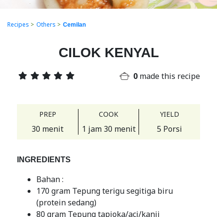
Recipes
>
Others
>
Cemilan
CILOK KENYAL
0
made this recipe
PREP
COOK
YIELD
30 menit
1 jam 30 menit
5 Porsi
INGREDIENTS
Bahan :
170 gram Tepung terigu segitiga biru
(protein sedang)
80 gram Tepung tapioka/aci/kanji