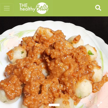
Previous
Nex