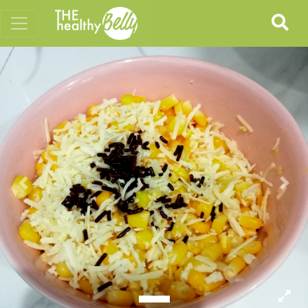
Previous
Nex