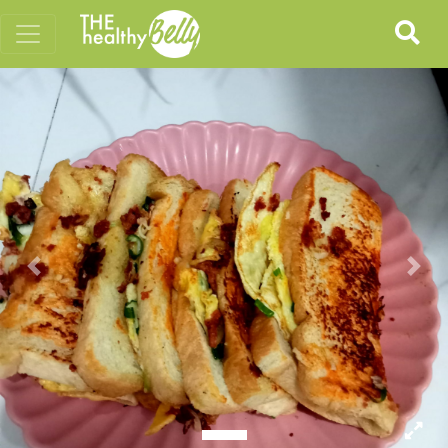
Previous
Nex