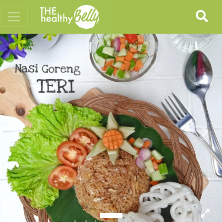
Previous
Nex