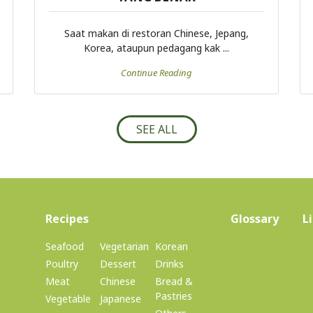
Saat makan di restoran Chinese, Jepang,
Korea, ataupun pedagang kak ...
Continue Reading
SEE ALL
(current)
Recipes
Glossary
L
Seafood
Vegetarian
Korean
Poultry
Dessert
Drinks
Meat
Chinese
Bread &
Pastries
Vegetable
Japanese