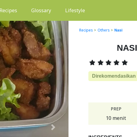
(current)
Recipes
Glossary
Lifestyle
Recipes
>
Others
>
Nasi
NAS
Direkomendasikan
PREP
10 menit
Next