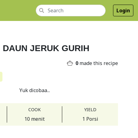
Login
I DAUN JERUK GURIH
0
made this recipe
Yuk dicobaa...
COOK
YIELD
10 menit
1 Porsi