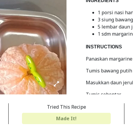
INGREDIENTS
1 porsi nasi ha
3 siung bawang 
5 lembar daun je
1 sdm margarin
INSTRUCTIONS
Panaskan margarine
Tumis bawang putih
Masukkan daun jeru
Tumis sebentar
Masukkan tumisan ba
Tried This Recipe
Aduk rata
Made It!
Siap disajikan