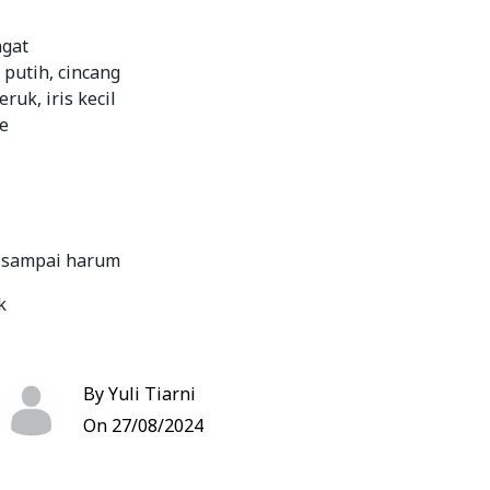
ngat
putih, cincang
ruk, iris kecil
e
 sampai harum
k
wang dan daun jeruk ke nasi hangat
By Yuli Tiarni
On 27/08/2024