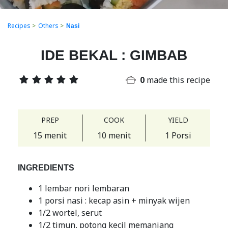
Recipes
>
Others
>
Nasi
IDE BEKAL : GIMBAB
0
made this recipe
PREP
COOK
YIELD
15 menit
10 menit
1 Porsi
INGREDIENTS
1 lembar nori lembaran
1 porsi nasi : kecap asin + minyak wijen
1/2 wortel, serut
1/2 timun, potong kecil memanjang