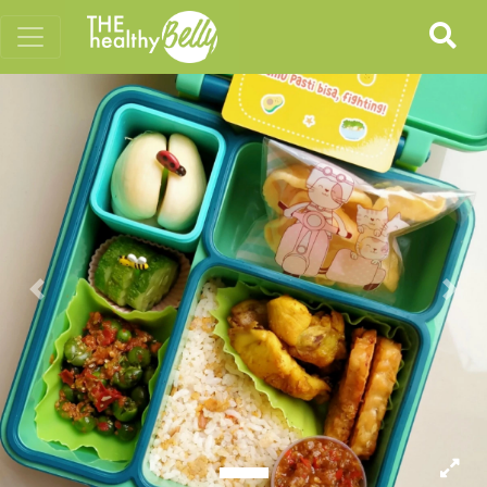
Previous
Nex