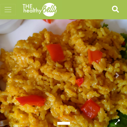
Previous
Nex