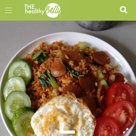
Previous
Nex